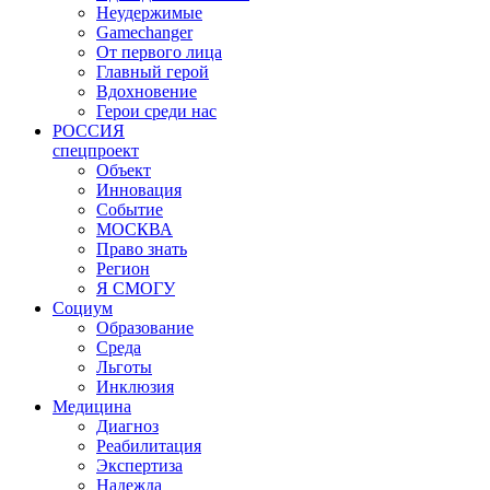
Неудержимые
Gamechanger
От первого лица
Главный герой
Вдохновение
Герои среди нас
РОССИЯ
спецпроект
Объект
Инновация
Событие
МОСКВА
Право знать
Регион
Я СМОГУ
Социум
Образование
Среда
Льготы
Инклюзия
Медицина
Диагноз
Реабилитация
Экспертиза
Надежда