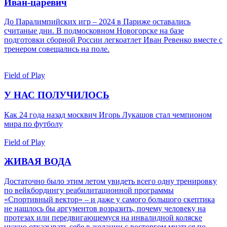
Иван-царевич
До Паралимпийских игр – 2024 в Париже оставались
считаные дни. В подмосковном Новогорске на базе
подготовки сборной России легкоатлет Иван Ревенко вместе с
тренером совещались на поле.
Field of Play
У НАС ПОЛУЧИЛОСЬ
Как 24 года назад москвич Игорь Лукашов стал чемпионом
мира по футболу
Field of Play
ЖИВАЯ ВОДА
Достаточно было этим летом увидеть всего одну тренировку
по вейкбордингу реабилитационной программы
«Спортивный вектор» – и даже у самого большого скептика
не нашлось бы аргументов возразить, почему человеку на
протезах или передвигающемуся на инвалидной коляске
нужно отказывать себе в желании с восторгом мчаться по