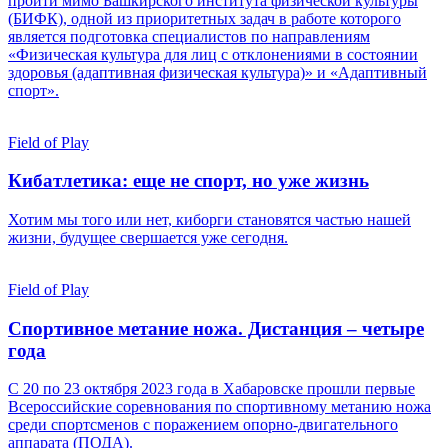
пройти мимо Башкирского института физической культуры
(БИФК), одной из приоритетных задач в работе которого
является подготовка специалистов по направлениям
«Физическая культура для лиц с отклонениями в состоянии
здоровья (адаптивная физическая культура)» и «Адаптивный
спорт».
Field of Play
Кибатлетика: еще не спорт, но уже жизнь
Хотим мы того или нет, киборги становятся частью нашей
жизни, будущее свершается уже сегодня.
Field of Play
Спортивное метание ножа. Дистанция – четыре
года
С 20 по 23 октября 2023 года в Хабаровске прошли первые
Всероссийские соревнования по спортивному метанию ножа
среди спортсменов с поражением опорно-двигательного
аппарата (ПОДА).