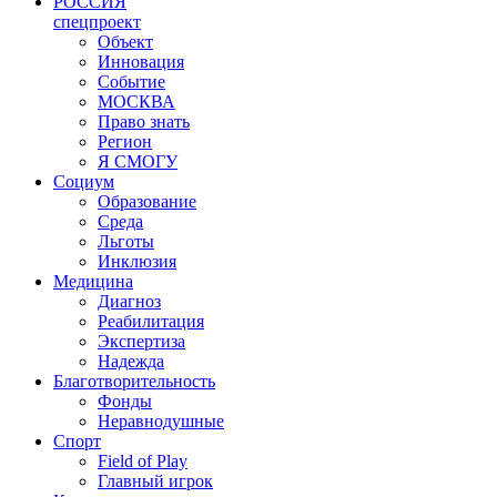
РОССИЯ
спецпроект
Объект
Инновация
Событие
МОСКВА
Право знать
Регион
Я СМОГУ
Социум
Образование
Среда
Льготы
Инклюзия
Медицина
Диагноз
Реабилитация
Экспертиза
Надежда
Благотворительность
Фонды
Неравнодушные
Спорт
Field of Play
Главный игрок