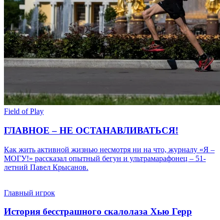
Field of Play
ГЛАВНОЕ – НЕ ОСТАНАВЛИВАТЬСЯ!
Как жить активной жизнью несмотря ни на что, журналу «Я –
МОГУ!» рассказал опытный бегун и ультрамарафонец – 51-
летний Павел Крысанов.
Главный игрок
История бесстрашного скалолаза Хью Герр