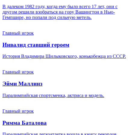
В далеком 1982 году, когда ему было всего 17 лет, они с
другом решили взобраться на гору Вашингтон в Нью-
Гемпшире, но попали под сильную метель.
Главный игрок
Инвалид ставший героем
История Владимира Шилыковского, конькобежца из СССР.
Главный игрок
Эйми Маллинз
Паралимпийская спортсменка, актриса и модель.
Главный игрок
Римма Баталова
Паралимпийская легкоатлетка вошла в книгу рекордов