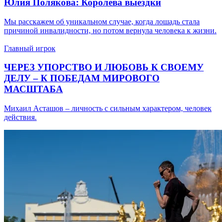
Юлия Полякова: Королева выездки
Мы расскажем об уникальном случае, когда лошадь стала
причиной инвалидности, но потом вернула человека к жизни.
Главный игрок
ЧЕРЕЗ УПОРСТВО И ЛЮБОВЬ К СВОЕМУ
ДЕЛУ – К ПОБЕДАМ МИРОВОГО
МАСШТАБА
Михаил Асташов – личность с сильным характером, человек
действия.