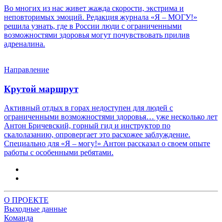
Во многих из нас живет жажда скорости, экстрима и
неповторимых эмоций. Редакция журнала «Я – МОГУ!»
решила узнать, где в России люди с ограниченными
возможностями здоровья могут почувствовать прилив
адреналина.
Направление
Крутой маршрут
Активный отдых в горах недоступен для людей с
ограниченными возможностями здоровья… уже несколько лет
Антон Бричевский, горный гид и инструктор по
скалолазанию, опровергает это расхожее заблуждение.
Специально для «Я – могу!» Антон рассказал о своем опыте
работы с особенными ребятами.
О ПРОЕКТЕ
Выходные данные
Команда