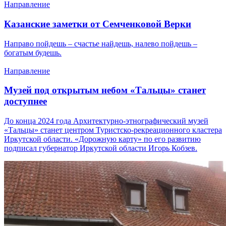
Направление
Казанские заметки от Семченковой Верки
Направо пойдешь – счастье найдешь, налево пойдешь –
богатым будешь.
Направление
Музей под открытым небом «Тальцы» станет
доступнее
До конца 2024 года Архитектурно-этнографический музей
«Тальцы» станет центром Туристско-рекреационного кластера
Иркутской области. «Дорожную карту» по его развитию
подписал губернатор Иркутской области Игорь Кобзев.