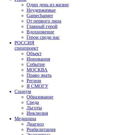
Один день из жизни
Неудержимые
Gamechanger
От первого лица
Главный герой
Вдохновение
Герои среди нас
РОССИЯ
спецпроект
Объект
Инновация
Событие
МОСКВА
Право знать
Регион
Я СМОГУ
Социум
Образование
Среда
Льготы
Инклюзия
Медицина
Диагноз
Реабилитация
Экспертиза