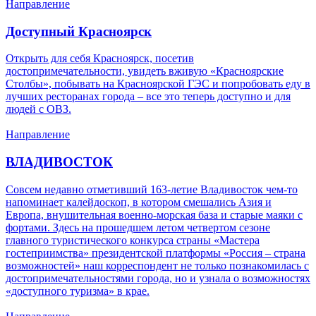
Направление
Доступный Красноярск
Открыть для себя Красноярск, посетив
достопримечательности, увидеть вживую «Красноярские
Столбы», побывать на Красноярской ГЭС и попробовать еду в
лучших ресторанах города – все это теперь доступно и для
людей с ОВЗ.
Направление
ВЛАДИВОСТОК
Совсем недавно отметивший 163-летие Владивосток чем-то
напоминает калейдоскоп, в котором смешались Азия и
Европа, внушительная военно-морская база и старые маяки с
фортами. Здесь на прошедшем летом четвертом сезоне
главного туристического конкурса страны «Мастера
гостеприимства» президентской платформы «Россия – страна
возможностей» наш корреспондент не только познакомилась с
достопримечательностями города, но и узнала о возможностях
«доступного туризма» в крае.