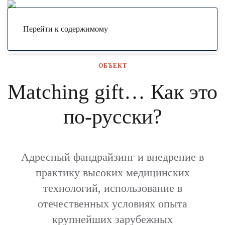
Я могу
РОССИЯ
Объект
Matching gift… Как это по-
русски?
Меню
Перейти к содержимому
ОБЪЕКТ
Matching gift… Как это
по-русски?
Адресный фандрайзинг и внедрение в
практику высоких медицинских
технологий, использование в
отечественных условиях опыта
крупнейших зарубежных