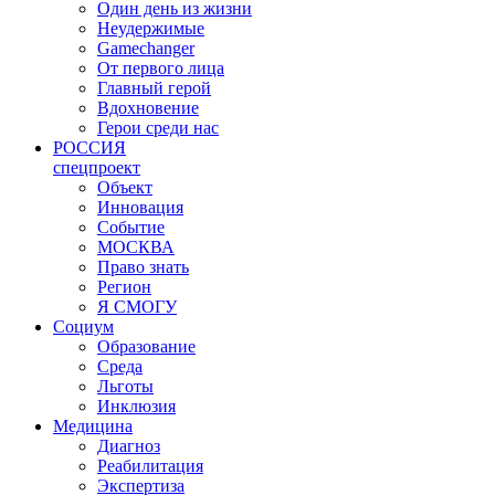
Один день из жизни
Неудержимые
Gamechanger
От первого лица
Главный герой
Вдохновение
Герои среди нас
РОССИЯ
спецпроект
Объект
Инновация
Событие
МОСКВА
Право знать
Регион
Я СМОГУ
Социум
Образование
Среда
Льготы
Инклюзия
Медицина
Диагноз
Реабилитация
Экспертиза