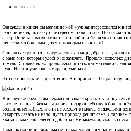
06 мая 2024
Однажды в книжном магазине мой муж заинтересовался книгой «
раньше знала, поэтому с интересом стала читать. Но потом отл
автор Полина Иванушкина так подробно и без всяких прикрас
неизлечимо больным детям и молодым взрослым?
С первых страниц ты погружаешься в мир добра и зла, жизни и
с вами мир, который удобно не замечать. Прошло несколько дне
тяжело. Я плакала, но продолжала читать, внимательно следя 
чудо. Но они умирали, умирали, умирали…
Это не просто книга для чтения. Это прививка. От равнодушия,
В первую очередь я бы рекомендовала открыть эту книгу тем, к
кого нет шанса? Зачем вы дарите подарки ребенку в больнице?
больничных койках, и они не заходят в палаты с тяжелыми детк
лекарств давать не надо: пусть природа решит сама. Старикам т
хватает нам человеческой доброты? Не замечали, сколько неж
Помощь порой необходима не только маленьким пациентам, но и