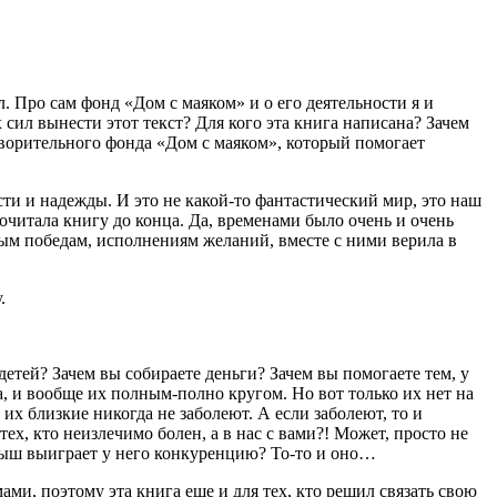
 Про сам фонд «Дом с маяком» и о его деятельности я и
 сил вынести этот текст? Для кого эта книга написана? Зачем
ворительного фонда «Дом с маяком», который помогает
сти и надежды. И это не какой-то фантастический мир, это наш
дочитала книгу до конца. Да, временами было очень и очень
вым победам, исполнениям желаний, вместе с ними верила в
.
детей? Зачем вы собираете деньги? Зачем вы помогаете тем, у
, и вообще их полным-полно кругом. Но вот только их нет на
их близкие никогда не заболеют. А если заболеют, то и
тех, кто неизлечимо болен, а в нас с вами?! Может, просто не
ныш выиграет у него конкуренцию? То-то и оно…
и, поэтому эта книга еще и для тех, кто решил связать свою