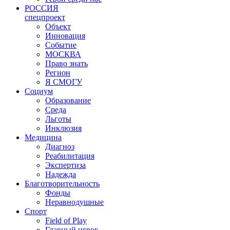
РОССИЯ
спецпроект
Объект
Инновация
Событие
МОСКВА
Право знать
Регион
Я СМОГУ
Социум
Образование
Среда
Льготы
Инклюзия
Медицина
Диагноз
Реабилитация
Экспертиза
Надежда
Благотворительность
Фонды
Неравнодушные
Спорт
Field of Play
Главный игрок