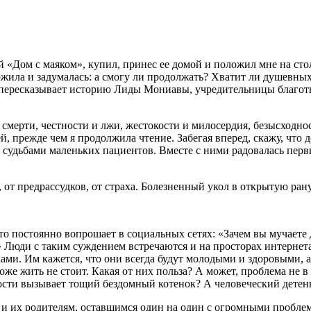
Дом с маяком», купил, принес ее домой и положил мне на стол.
ожила и задумалась: а смогу ли продолжать? Хватит ли душевных
 пересказывает историю Лиды Мониавы, учредительницы благот
 смерти, честности и лжи, жестокости и милосердия, безысходно
й, прежде чем я продолжила чтение. Забегая вперед, скажу, что 
за судьбами маленьких пациентов. Вместе с ними радовалась пер
 от предрассудков, от страха. Болезненный укол в открытую рану
то постоянно вопрошает в социальных сетях: «Зачем вы мучаете 
» Люди с таким суждением встречаются и на просторах интернета
ами. Им кажется, что они всегда будут молодыми и здоровыми, а 
оже жить не стоит. Какая от них польза? А может, проблема не в 
ности вызывает тощий бездомный котенок? А человеческий дете
 их родителям, оставшимся один на один с огромными проблемам