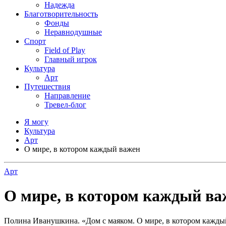
Надежда
Благотворительность
Фонды
Неравнодушные
Спорт
Field of Play
Главный игрок
Культура
Арт
Путешествия
Направление
Тревел-блог
Я могу
Культура
Арт
О мире, в котором каждый важен
Арт
О мире, в котором каждый ва
Полина Иванушкина. «Дом с маяком. О мире, в котором каждый