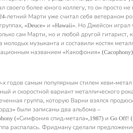
л своего более юного коллегу, то он просто не
 24-летний Марти уже считал себя ветераном ро
группах, «Deuce» и «Hawaii». Но Джейсон играл
олько сам Марти, но и любой другой гитарист, к
ва молодых музыканта и составили костяк метал
кационным названием «Какофония» (Cacophony)
0-х годов самым популярным стилем хеви-метал 
ный и скоростной вариант металлического рока
еченная группа, которую Варни взялся продюс
рдз» были записаны два альбома –
phony («Симфония спид-метала»,1987) и Go Off! (
уппа распалась. Фридману сделали предложение