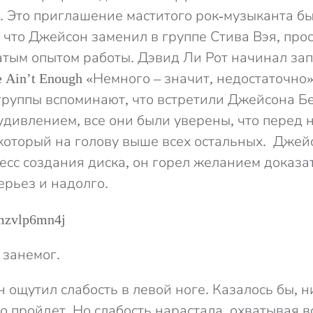
. Это приглашение маститого рок-музыканта б
у что Джейсон заменил в группе Стива Вэя, про
гатым опытом работы. Дэвид Ли Рот начинал за
le Ain’t Enough «Немного – значит, недостаточно»
группы вспоминают, что встретили Джейсона Б
дивлением, все они были уверены, что перед
 который на голову выше всех остальных. Джей
есс создания диска, он горел желанием доказа
ерьез и надолго.
занемог.
 ощутил слабость в левой ноге. Казалось бы, н
о пройдет. Но слабость нарастала, охватывая вс