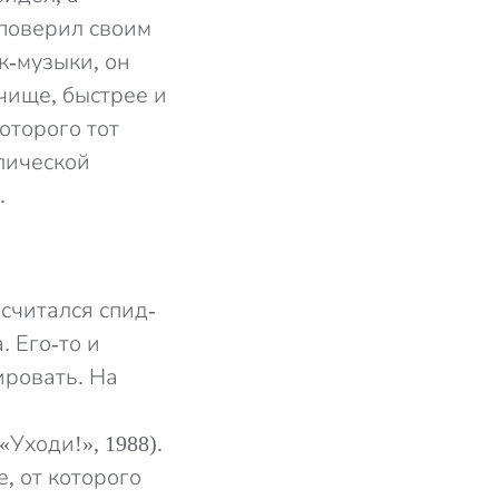
 поверил своим
к-музыки, он
 чище, быстрее и
оторого тот
лической
.
считался спид-
. Его-то и
ировать. На
«Уходи!», 1988).
, от которого