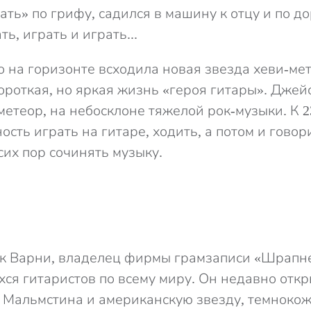
ть» по грифу, садился в машину к отцу и по д
ь, играть и играть...
о на горизонте всходила новая звезда хеви-мет
ороткая, но яркая жизнь «героя гитары». Джей
метеор, на небосклоне тяжелой рок-музыки. К 2
ость играть на гитаре, ходить, а потом и говор
сих пор сочинять музыку.
йк Варни, владелец фирмы грамзаписи «Шрапне
ся гитаристов по всему миру. Он недавно отк
 Мальмстина и американскую звезду, темнокож