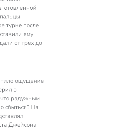
изготовленной
 пальцы
ое турне после
оставили ему
дали от трех до
ватило ощущение
ерил в
, что радужным
о сбыться? На
дставлял
ста Джейсона