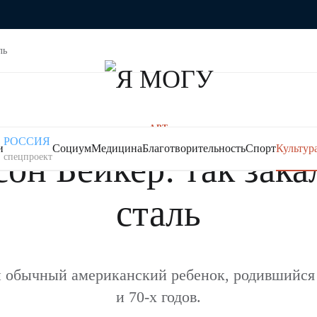
ль
АРТ
РОССИЯ
и
Социум
Медицина
Благотворительность
Спорт
Культур
он Бейкер: так зака
спецпроект
сталь
 обычный американский ребенок, родившийся 
и 70-х годов.