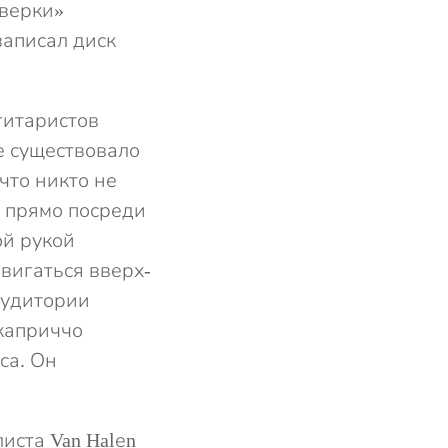
тверки»
записал диск
гитаристов
не существовало
что никто не
 прямо посреди
ой рукой
двигаться вверх-
аудитории
 каприччо
са. Он
иста Van Halеn