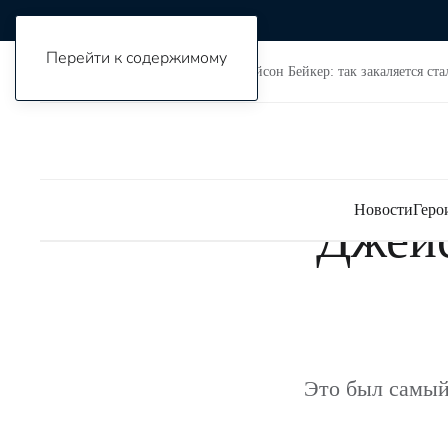
Мероприятия
Перейти к содержимому
Я могу
Культура
Арт
Джейсон Бейкер: так закаляется ста
Новости
Геро
Джейс
Это был самый