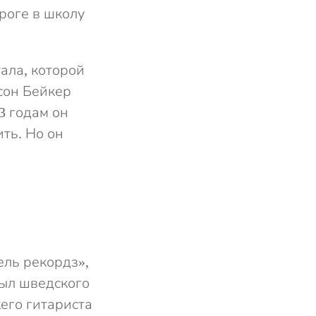
ороге в школу
ала, которой
сон Бейкер
3 годам он
ить. Но он
ль рекордз»,
рыл шведского
его гитариста