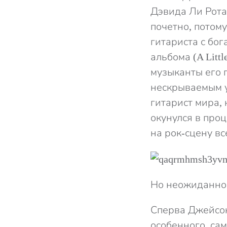
Дэвида Ли Рота
почетно, потом
гитариста с бо
альбома (A Litt
музыканты его 
нескрываемым у
гитарист мира,
окунулся в проц
на рок-сцену вс
Но неожиданно 
Сперва Джейсон
особенного, сам