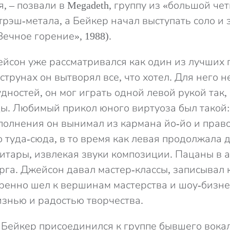
, – позвали в Megadeth, группу из «большой че
трэш-метала, а Бейкер начал выступать соло и 
«Вечное горение», 1988).
ейсон уже рассматривался как один из лучших 
струнах он вытворял все, что хотел. Для него 
дностей, он мог играть одной левой рукой так, 
ы. Любимый прикол юного виртуоза был такой:
полнения он вынимал из кармана йо-йо и прав
 туда-сюда, в то время как левая продолжала 
гитары, извлекая звуки композиции. Пацаны в 
орга. Джейсон давал мастер-классы, записывал
ренно шел к вершинам мастерства и шоу-бизне
знью и радостью творчества.
 Бейкер присоединился к группе бывшего вокал