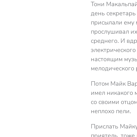
Тони Макальпай
день секретарь 
присылали ему 
прослушивал их
среднего. И вдр
электрического 
настоящим музы
мелодического 
Потом Майк Вар
имел никакого 
со своими отцо
неплохо пели.
Прислать Майку
приятель, тоже