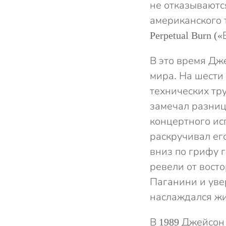
не отказываются
американского 
Perpetual Burn (
В это время Дж
мира. На шести 
технических тру
замечал разниц
концертного ис
раскручивал его
вниз по грифу 
ревели от вост
Паганини и уве
наслаждался жи
В 1989 Джейсон