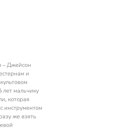
я – Джейсон
естернам и
 культовом
5 лет мальчику
и, которая
 с инструментом
разу же взять
левой