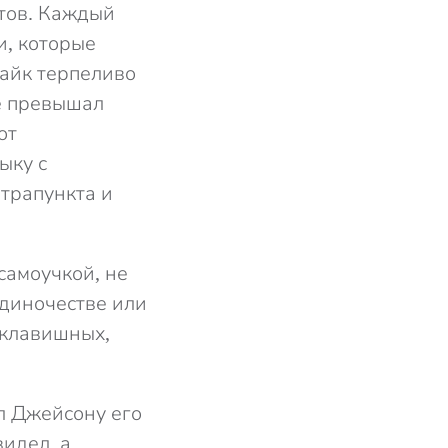
нтов. Каждый
и, которые
Майк терпеливо
не превышал
от
ыку с
трапункта и
самоучкой, не
одиночестве или
 клавишных,
л Джейсону его
идел, а