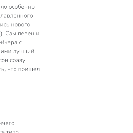
ыло особенно
славленного
пись нового
). Сам певец и
ейкера с
 ними лучший
сон сразу
ть, что пришел
ичего
е тело.