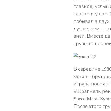
главное, услыша
глазам и ушам.
побывал в двух 
лучше, чем не т
знал. Вместе д
группы с прово
В середине 198
метал – бруталь
играла новоисп
«Шрапнель реко
Speed Metal Sym
После этого гр