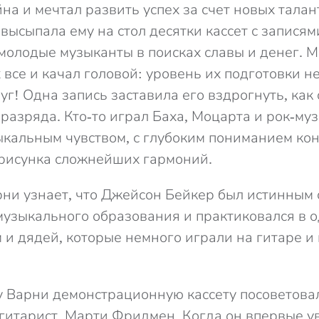
на и мечтал развить успех за счет новых тала
высыпала ему на стол десятки кассет с записям
молодые музыканты в поисках славы и денег. 
 все и качал головой: уровень их подготовки 
уг! Одна запись заставила его вздрогнуть, как 
разряда. Кто-то играл Баха, Моцарта и рок-муз
кальным чувством, с глубоким пониманием кон
рисунка сложнейших гармоний.
ни узнает, что Джейсон Бейкер был истинным 
музыкального образования и практиковался в 
м и дядей, которые немного играли на гитаре и
 Варни демонстрационную кассету посоветова
 гитарист, Марти Фридмен. Когда он впервые ув