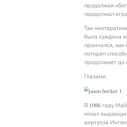
продолжая «бега
продолжал играт
Так неотвратим
была суждена к
промчался, как 
потерял способн
продолжает до 
Глазами.
В 1986 году Ма
искал выдающих
виртуоза Ингви