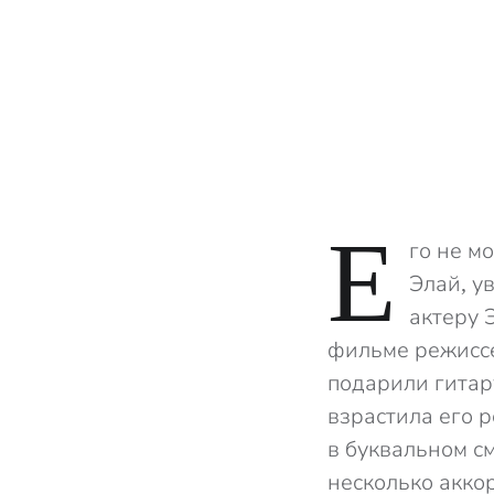
Е
го не м
Элай, у
актеру 
фильме режиссе
подарили гитар
взрастила его 
в буквальном см
несколько аккор