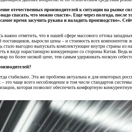
ошение отечественных производителей к ситуации на рынке с
«надо спасать, что можно спасти». Еще через полгода, после 
амое время засучить рукава и наладить производство». Сейча
Здесь важно отметить, что в нашей сфере массового оттока запа
ой поставщиков, выросли цены – и стоимость всех компонентов
едь стало выгодно выпускать комплектующие внутри страны из н
иметь в виду нарастающую конкуренцию со стороны Китая. Ведь 
товар по более низкой цене, тем самым удерживать низкую себ
роизводителей?
гда стабильно. Эта же проблема актуальна и для некоторых рос
их – это чаще всего несоблюдение в том числе стандартов систем
тизации, которая позволит обеспечить комфортную конкурентную