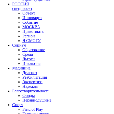
РОССИЯ
спецпроект
Объект
Инновация
Событие
МОСКВА
Право знать
Регион
Я СМОГУ
Социум
Образование
Среда
Льготы
Инклюзия
Медицина
Диагноз
Реабилитация
Экспертиза
Надежда
Благотворительность
Фонды
Неравнодушные
Спорт
Field of Play
Главный игрок