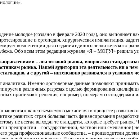
хнологии».
ение молодое (создано в феврале 2020 года), оно выполняет ва
протезирование и ортопедия, хирургическая имплантация, аддит
ирует компетенции для создания единого аналитического рынк
рубежа. Обо всем этом редакция журнала «Я – МОГУ!» решила уз
аправлениями – аналитикой рынка, вопросами стандартизац
астникам рынка. Нашей аудитории эта деятельность ни о чем 
в стагнацию, а с другой – интенсивно развивался в условиях 
т аналитика. Именно достоверные данные позволяют принимать
уппируем в различных разрезах с целью формирования квалифиц
анных принимают решения, например, по мерам господдержки и
 направления как неотъемлемого механизма в процессе развития 
ктике развитых стран большая часть финансирования разработки 
оэтому не всегда выходят те стандарты, которые требует рынок
сти предприятий – государственной, частной или смешанной) н
его рода профессиональные сообщества, – производители должн
ординацией данных вопросов. И по техническим средствам реаби