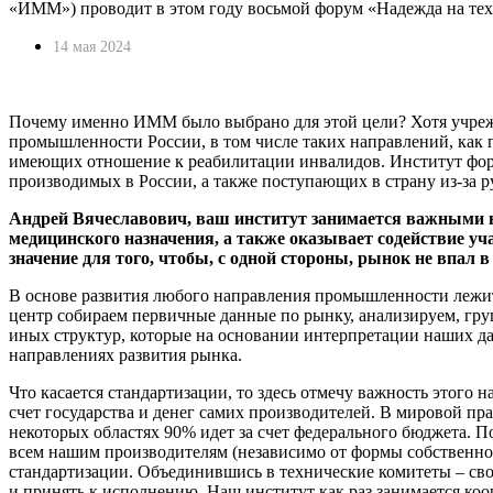
«ИММ») проводит в этом году восьмой форум «Надежда на те
14 мая 2024
Почему именно ИММ было выбрано для этой цели? Хотя учрежд
промышленности России, в том числе таких направлений, как 
имеющих отношение к реабилитации инвалидов. Институт форм
производимых в России, а также поступающих в страну из-за 
Андрей Вячеславович, ваш институт занимается важными н
медицинского назначения, а также оказывает содействие уч
значение для того, чтобы, с одной стороны, рынок не впал 
В основе развития любого направления промышленности лежи
центр собираем первичные данные по рынку, анализируем, гр
иных структур, которые на основании интерпретации наших д
направлениях развития рынка.
Что касается стандартизации, то здесь отмечу важность этого
счет государства и денег самих производителей. В мировой пра
некоторых областях 90% идет за счет федерального бюджета. П
всем нашим производителям (независимо от формы собственно
стандартизации. Объединившись в технические комитеты – сво
и принять к исполнению. Наш институт как раз занимается ко