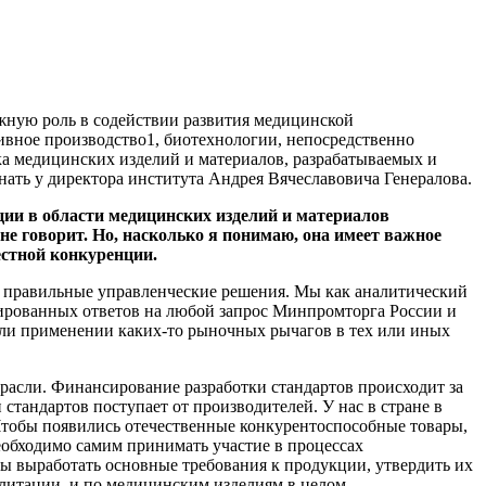
жную роль в содействии развития медицинской
ивное производство1, биотехнологии, непосредственно
а медицинских изделий и материалов, разрабатываемых и
нать у директора института Андрея Вячеславовича Генералова.
ии в области медицинских изделий и материалов
не говорит. Но, насколько я понимаю, она имеет важное
честной конкуренции.
 правильные управленческие решения. Мы как аналитический
ированных ответов на любой запрос Минпромторга России и
ли применении каких-то рыночных рычагов в тех или иных
отрасли. Финансирование разработки стандартов происходит за
стандартов поступает от производителей. У нас в стране в
. Чтобы появились отечественные конкурентоспособные товары,
еобходимо самим принимать участие в процессах
ы выработать основные требования к продукции, утвердить их
литации, и по медицинским изделиям в целом.