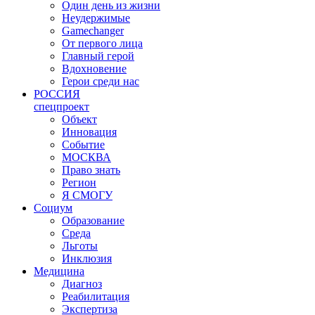
Один день из жизни
Неудержимые
Gamechanger
От первого лица
Главный герой
Вдохновение
Герои среди нас
РОССИЯ
спецпроект
Объект
Инновация
Событие
МОСКВА
Право знать
Регион
Я СМОГУ
Социум
Образование
Среда
Льготы
Инклюзия
Медицина
Диагноз
Реабилитация
Экспертиза