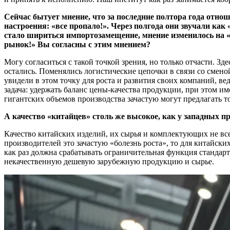
Сейчас бытует мнение, что за последние полтора года отн
настроения: «все пропало!». Через полгода они звучали как 
стало шириться импортозамещение, мнение изменилось на «с
рынок!» Вы согласны с этим мнением?
Могу согласиться с такой точкой зрения, но только отчасти. 
остались. Поменялись логистические цепочки в связи со смен
увидели в этом точку для роста и развития своих компаний, в
задача: удержать баланс цены-качества продукции, при этом 
гигантских объемов производства зачастую могут предлагать 
А качество «китайцев» столь же высокое, как у западных п
Качество китайских изделий, их сырья и комплектующих не все
производителей это зачастую «болезнь роста», то для китайск
как раз должна срабатывать ограничительная функция стандар
некачественную дешевую зарубежную продукцию и сырье.