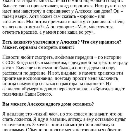
хвалят за старательность. Леша со мной нормально говорит.
Бывает, слова проглатывает, когда торопится. Инструктор тут
идет нам навстречу и спрашивает у Алексея: как дела? Он –
палец вверх. Хотя может сам сказать «хорошо» или
«отлично». Мы потом приехали в палату, спрашиваю: «Леш,
ты чего не ответил?» А он говорит: «Мам, мне хочется
ответить красиво, а у меня пока каша во рту».
Есть какие-то увлечения у Алексея? Что ему нравится?
Может, сериалы смотреть любит?
Новости любит смотреть, любимые передачи – по истории
СССР. Когда он был маленьким, с дедушкой на тракторе траву
косил. Ему еще и восьми не было, а они с дедом на пару
рассекали по деревне. И вот, видимо, в памяти хранятся эти
приятные воспоминания, поэтому просит меня включить
иногда симулятор сельского трактора на планшете. Из
сериалов «Бумер» недавно пересматривал, в «Бригаде» ждет
появления Саши Белого.
Вы можете Алексея одного дома оставить?
Я называю это «тихий час», но это совсем не значит, что он
спать ложится. Я иду в магазин, аптеку, а ему оставляю пульт
от телевизора. Захочет – кино посмотрит или любимую
программу. Обычно он просит меня не торопиться обратно