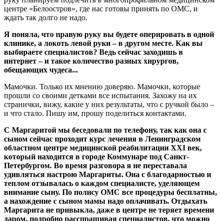
центре «Белоостров», где нас готовы принять по ОМС, и
ждать так долго не надо.
Я поняла, что правую руку вы будете оперировать в одной
клинике, а локоть левой руки – в другом месте. Как вы
выбираете специалистов? Ведь сейчас заходишь в
интернет – и такое количество разных хирургов,
обещающих чудеса...
Мамочки. Только их мнению доверяю. Мамочки, которые
прошли со своими детками все испытания. Захожу на их
странички, вижу, какие у них результаты, что с ручкой было –
и что стало. Пишу им, прошу поделиться контактами.
С Маргаритой мы беседовали по телефону, так как она с
сыном сейчас проходит курс лечения в Ленинградском
областном центре медицинской реабилитации XXI век,
который находится в городе Коммунаре под Санкт-
Петербургом. Во время разговора я не переставала
удивляться настрою Маргариты. Она с благодарностью и
теплом отзывалась о каждом специалисте, уделяющем
внимание сыну. По полису ОМС все процедуры бесплатны,
а нахождение с сыном мамы надо оплачивать. Отдыхать
Маргарита не привыкла, даже в центре не теряет времени
даром, подробно расспрашивая специалистов, что можно