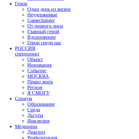
Герои
Один день из жизни
Неудержимые
Gamechanger
От первого лица
Главный герой
Вдохновение
Герои среди нас
РОССИЯ
спецпроект
Объект
Инновация
Событие
МОСКВА
Право знать
Регион
Я СМОГУ
Социум
Образование
Среда
Льготы
Инклюзия
Медицина
Диагноз
Реабилитация