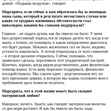
домой. «Подыши воздухом», говорит.
Маргарита, если сейчас к вам обратилась бы за помощью
мама сына, который в результате несчастного случая или
каких-то трудных жизненных обстоятельств стал
инвалидом, какими бы словами поддержали?
Главное – не падать духом, как бы тяжело ни было. У меня
был депрессивный период после первых десяти лет, когда я не
знала, а точнее, не понимала, в каком направлении двигаться,
что будет дальше. Никаких жизненных сил не было, видимо,
усталость накопилась. А потом отмахнулась от всех сомнений
– и второе дыхание открылось. Сейчас понимаю, что
правильно сделала, переломила этот упаднический настрой.
Конечно, хорошо, когда рядом родственники, даже физическая
помощь важна. Есть кому морально поддержать, финансово
посодействовать. Мы совсем одни – родственников нет, но
зато прихожане церкви, в которую мы ходим, половину моего
пребывания здесь помогли оплатить.
Маргарита, что в этой жизни может быть сильнее
материнской любви?
Наверное, ничего. Знаете, как говорят: материнская молитва
со дна моря достанет. И как бы тяжело ни было, надо