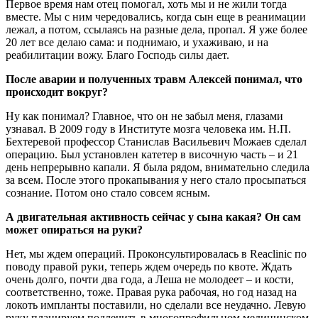
Первое время нам отец помогал, хоть мы и не жили тогда
вместе. Мы с ним чередовались, когда сын еще в реанимации
лежал, а потом, ссылаясь на разные дела, пропал. Я уже более
20 лет все делаю сама: и поднимаю, и ухаживаю, и на
реабилитации вожу. Благо Господь силы дает.
После аварии и полученных травм Алексей понимал, что
происходит вокруг?
Ну как понимал? Главное, что он не забыл меня, глазами
узнавал. В 2009 году в Институте мозга человека им. Н.П.
Бехтеревой профессор Станислав Васильевич Можаев сделал
операцию. Был установлен катетер в височную часть – и 21
день непрерывно капали. Я была рядом, внимательно следила
за всем. После этого прокапывания у него стало просыпаться
сознание. Потом оно стало совсем ясным.
А двигательная активность сейчас у сына какая? Он сам
может опираться на руки?
Нет, мы ждем операций. Проконсультировалась в Reaclinic по
поводу правой руки, теперь ждем очередь по квоте. Ждать
очень долго, почти два года, а Леша не молодеет – и кости,
соответственно, тоже. Правая рука рабочая, но год назад на
локоть импланты поставили, но сделали все неудачно. Левую
руку планируем подлечить в многопрофильном медицинском