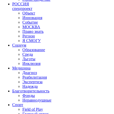
РОССИЯ
спецпроект
Объект
Инновация
Событие
МОСКВА
Право знать
Регион
Я СМОГУ
Социум
Образование
Среда
Льготы
Инклюзия
Медицина
Диагноз
Реабилитация
Экспертиза
Надежда
Благотворительность
Фонды
Неравнодушные
Спорт
Field of Play
Главный игрок