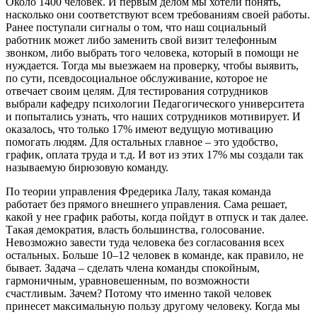
Около 1400 человек. И первым делом мы хотели понять,
насколько они соответствуют всем требованиям своей работы.
Ранее поступали сигналы о том, что наш социальный
работник может либо заменить свой визит телефонным
звонком, либо выбрать того человека, который в помощи не
нуждается. Тогда мы выезжаем на проверку, чтобы выявить,
по сути, псевдосоциальное обслуживание, которое не
отвечает своим целям. Для тестирования сотрудников
выбрали кафедру психологии Педагогического университета
и попытались узнать, что наших сотрудников мотивирует. И
оказалось, что только 17% имеют ведущую мотивацию
помогать людям. Для остальных главное – это удобство,
график, оплата труда и т.д. И вот из этих 17% мы создали так
называемую бирюзовую команду.
По теории управления Фредерика Лалу, такая команда
работает без прямого внешнего управления. Сама решает,
какой у нее график работы, когда пойдут в отпуск и так далее.
Такая демократия, власть большинства, голосование.
Невозможно завести туда человека без согласования всех
остальных. Больше 10–12 человек в команде, как правило, не
бывает. Задача – сделать члена команды спокойным,
гармоничным, уравновешенным, по возможности
счастливым. Зачем? Потому что именно такой человек
принесет максимальную пользу другому человеку. Когда мы