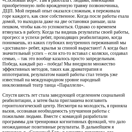
«Сосновый Бор». Там я работала с людьми, имеющими
приобретенную либо врожденную травму позвоночника,
ДЦП. Мой первый опыт оказался сложным, я переживала
горе каждого, как свое собственное. Когда после работы ехала
домой, то выходила даже на две остановки раньше, шла
пешком, чтобы как-то успокоиться. Однако со временем
втянулась в работу. Когда ты видишь результаты своей работы,
прогресс и успехи ребят, проходящих реабилитацию, когда
понимаешь, из каких глубоких внутренних переживаний мы
«доставали» ребят, крылья за спиной вырастают! А когда был
значительный успех – если кто-то вставал с коляски, создавал
семью, – так это вообще казалось просто запредельным.
Победа, каждый раз – победа! Мы внедрили множество
эффективных методов, таких как драматерапия и
иппотерапия, результатом нашей работы стал теперь уже
известный на международном уровне народный
инклюзивный театр танца «Параллели».
Спустя шесть лет стала заведующей отделением социальной
реабилитации, а затем была приглашена возглавить
геронтологический центр. Несмотря на молодость, я приняла
вызов, осознавая необходимость улучшения работы с
пожилыми людьми. Вместе с командой разработали
программы для тренировки когнитивных функций, что дало
неожиданные позитивные результаты. В дальнейшем я