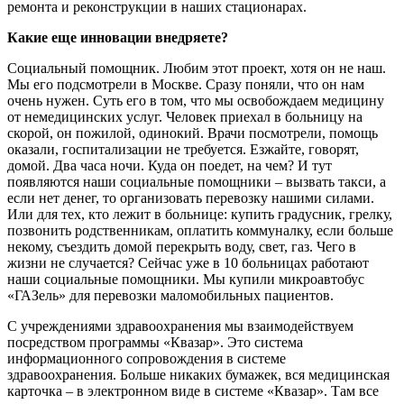
ремонта и реконструкции в наших стационарах.
Какие еще инновации внедряете?
Социальный помощник. Любим этот проект, хотя он не наш.
Мы его подсмотрели в Москве. Сразу поняли, что он нам
очень нужен. Суть его в том, что мы освобождаем медицину
от немедицинских услуг. Человек приехал в больницу на
скорой, он пожилой, одинокий. Врачи посмотрели, помощь
оказали, госпитализации не требуется. Езжайте, говорят,
домой. Два часа ночи. Куда он поедет, на чем? И тут
появляются наши социальные помощники – вызвать такси, а
если нет денег, то организовать перевозку нашими силами.
Или для тех, кто лежит в больнице: купить градусник, грелку,
позвонить родственникам, оплатить коммуналку, если больше
некому, съездить домой перекрыть воду, свет, газ. Чего в
жизни не случается? Сейчас уже в 10 больницах работают
наши социальные помощники. Мы купили микроавтобус
«ГАЗель» для перевозки маломобильных пациентов.
С учреждениями здравоохранения мы взаимодействуем
посредством программы «Квазар». Это система
информационного сопровождения в системе
здравоохранения. Больше никаких бумажек, вся медицинская
карточка – в электронном виде в системе «Квазар». Там все