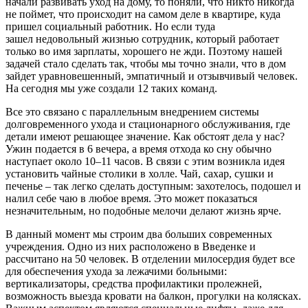
начали развивать уход на дому, то поняли, что никто никогда
не поймет, что происходит на самом деле в квартире, куда
пришел социальный работник. Но если туда
зашел недовольный жизнью сотрудник, который работает
только во имя зарплаты, хорошего не жди. Поэтому нашей
задачей стало сделать так, чтобы мы точно знали, что в дом
зайдет уравновешенный, эмпатичный и отзывчивый человек.
На сегодня мы уже создали 12 таких команд.
Все это связано с параллельным внедрением системы
долговременного ухода и стационарного обслуживания, где
детали имеют решающее значение. Как обстоят дела у нас?
Ужин подается в 6 вечера, а время отхода ко сну обычно
наступает около 10–11 часов. В связи с этим возникла идея
установить чайные столики в холле. Чай, сахар, сушки и
печенье – так легко сделать доступным: захотелось, подошел и
налил себе чаю в любое время. Это может показаться
незначительным, но подобные мелочи делают жизнь ярче.
В данный момент мы строим два больших современных
учреждения. Одно из них расположено в Введенке и
рассчитано на 50 человек. В отделении милосердия будет все
для обеспечения ухода за лежачими больными:
вертикализаторы, средства профилактики пролежней,
возможность выезда кровати на балкон, прогулки на колясках.