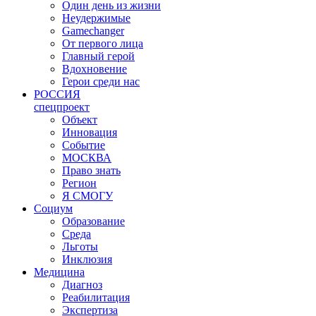
Один день из жизни
Неудержимые
Gamechanger
От первого лица
Главный герой
Вдохновение
Герои среди нас
РОССИЯ
спецпроект
Объект
Инновация
Событие
МОСКВА
Право знать
Регион
Я СМОГУ
Социум
Образование
Среда
Льготы
Инклюзия
Медицина
Диагноз
Реабилитация
Экспертиза