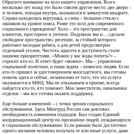
Обратите внимание на холл нашего управления. Всего
несколько лет назад это было совсем другое место: две двери –
и человек, попадая внутрь, оказывался в замкнутом квадрате.
Справа находилась вертушка, а слева – большое стекло с
окошком на уровне пояса. Разве это холл для современного
социального учреждения? Холл – это пространство для
клиентов, просторное и уютное. Подумали мы и… сделали
свободное пространство, ресепшн, за стойкой которого
работают молодые ребята, а для детей предусмотрен
отдельный уголок. Чистота, красота и доступность стали
нашими приоритетами. «Можно у вас воды попить?» –
спросит кто-то. И ответ будет «можно». Мы – управление
социальной политики, и наша задача – помогать людям. Если
кто-то пришел за удостоверением многодетного, мы готовы
помочь здесь и сейчас, независимо от того, что эта услуга
оказывается в МФЦ. Мы не отказываем в приеме, всегда
найдется кто-то, кто поможет. Мои заместители, начальники
отделов – мы все готовы оказать поддержку.
Еще больше изменений – с точки зрения социального
обслуживания. Здесь Минтруд России сам диктовал
необходимость изменения подходов. Был создан Единый
координационный центр по признанию людей, нуждающихся
в социальном обслуживании. Если раньше было достаточно
одного желания человека получать те или иные услуги, даже