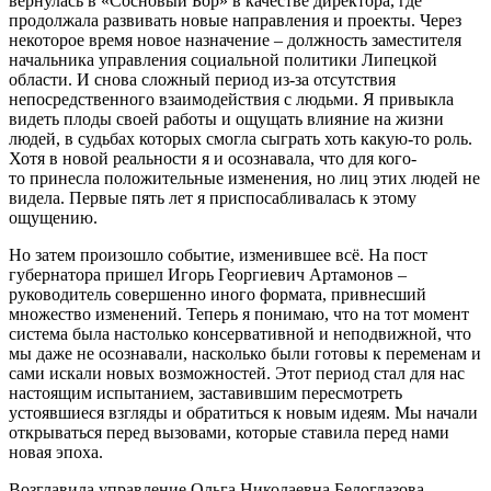
вернулась в «Сосновый Бор» в качестве директора, где
продолжала развивать новые направления и проекты. Через
некоторое время новое назначение – должность заместителя
начальника управления социальной политики Липецкой
области. И снова сложный период из-за отсутствия
непосредственного взаимодействия с людьми. Я привыкла
видеть плоды своей работы и ощущать влияние на жизни
людей, в судьбах которых смогла сыграть хоть какую-то роль.
Хотя в новой реальности я и осознавала, что для кого-
то принесла положительные изменения, но лиц этих людей не
видела. Первые пять лет я приспосабливалась к этому
ощущению.
Но затем произошло событие, изменившее всё. На пост
губернатора пришел Игорь Георгиевич Артамонов –
руководитель совершенно иного формата, привнесший
множество изменений. Теперь я понимаю, что на тот момент
система была настолько консервативной и неподвижной, что
мы даже не осознавали, насколько были готовы к переменам и
сами искали новых возможностей. Этот период стал для нас
настоящим испытанием, заставившим пересмотреть
устоявшиеся взгляды и обратиться к новым идеям. Мы начали
открываться перед вызовами, которые ставила перед нами
новая эпоха.
Возглавила управление Ольга Николаевна Белоглазова,