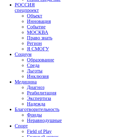
РОССИЯ
спецпроект
Объект
Инновация
Событие
МОСКВА
Право знать
Регион
Я СМОГУ
Социум
Образование
Среда
Льготы
Инклюзия
Медицина
Диагноз
Реабилитация
Экспертиза
Надежда
Благотворительность
Фонды
Неравнодушные
Спорт
Field of Play
Главный игрок