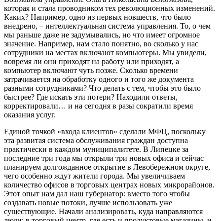
которая и стала проводником тех революционных изменений.
Каких? Например, одно из первых новшеств, что было
внедрено, – интеллектуальная система управления. То, о чем
мы раньше даже не задумывались, но что имеет огромное
значение. Например, нам стало понятно, во сколько у нас
сотрудники на местах включают компьютеры. Мы увидели,
вовремя ли они приходят на работу или приходят, а
компьютер включают чуть позже. Сколько времени
затрачивается на обработку одного и того же документа
разными сотрудниками? Что делать с тем, чтобы это было
быстрее? Где искать эти потери? Находили ответы,
корректировали… и на сегодня в разы сократили время
оказания услуг.
Единой точкой «входа клиентов» сделали МФЦ, поскольку
эта развитая система обслуживания граждан доступна
практически в каждом муниципалитете. В Липецке за
последние три года мы открыли три новых офиса и сейчас
планируем долгожданное открытие в Левобережном округе,
чего особенно ждут жители города. Мы увеличиваем
количество офисов в торговых центрах новых микрорайонов.
Этот опыт нам дал наш губернатор: вместо того чтобы
создавать новые потоки, лучше использовать уже
существующие. Начали анализировать, куда направляются
люди: в торговый центр, где есть и продуктовые магазины, и