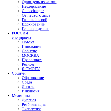
Один день из жизни
Неудержимые
Gamechanger
От первого лица
Главный герой
Вдохновение
Герои среди нас
РОССИЯ
спецпроект
Объект
Инновация
Событие
МОСКВА
Право знать
Регион
Я СМОГУ
Социум
Образование
Среда
Льготы
Инклюзия
Медицина
Диагноз
Реабилитация
Экспертиза