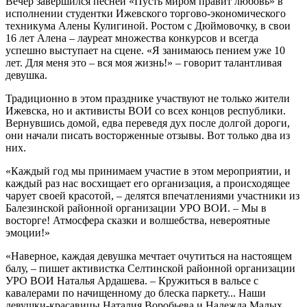
Вечер завершился песней «Пусть миром правит любовь» в
исполнении студентки Ижевского торгово-экономического
техникума Алены Кулигиной. Ростом с Дюймовочку, в свои
16 лет Алена – лауреат множества конкурсов и всегда
успешно выступает на сцене. «Я занимаюсь пением уже 10
лет. Для меня это – вся моя жизнь!» – говорит талантливая
девушка.
Традиционно в этом празднике участвуют не только жители
Ижевска, но и активисты ВОИ со всех концов республики.
Вернувшись домой, едва переведя дух после долгой дороги,
они начали писать восторженные отзывы. Вот только два из
них.
«Каждый год мы принимаем участие в этом мероприятии, и
каждый раз нас восхищает его организация, а происходящее
чарует своей красотой, – делятся впечатлениями участники из
Балезинской районной организации УРО ВОИ. – Мы в
восторге! Атмосфера сказки и волшебства, невероятные
эмоции!»
«Наверное, каждая девушка мечтает очутиться на настоящем
балу, – пишет активистка Селтинской районной организации
УРО ВОИ Наталья Ардашева. – Кружиться в вальсе с
кавалерами по начищенному до блеска паркету... Наши
девушки-красавицы Наталия Воробьева и Надежда Малых