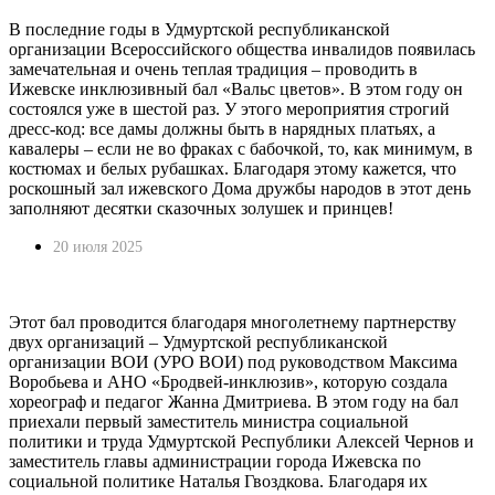
В последние годы в Удмуртской республиканской
организации Всероссийского общества инвалидов появилась
замечательная и очень теплая традиция – проводить в
Ижевске инклюзивный бал «Вальс цветов». В этом году он
состоялся уже в шестой раз. У этого мероприятия строгий
дресс-код: все дамы должны быть в нарядных платьях, а
кавалеры – если не во фраках с бабочкой, то, как минимум, в
костюмах и белых рубашках. Благодаря этому кажется, что
роскошный зал ижевского Дома дружбы народов в этот день
заполняют десятки сказочных золушек и принцев!
20 июля 2025
Этот бал проводится благодаря многолетнему партнерству
двух организаций – Удмуртской республиканской
организации ВОИ (УРО ВОИ) под руководством Максима
Воробьева и АНО «Бродвей-инклюзив», которую создала
хореограф и педагог Жанна Дмитриева. В этом году на бал
приехали первый заместитель министра социальной
политики и труда Удмуртской Республики Алексей Чернов и
заместитель главы администрации города Ижевска по
социальной политике Наталья Гвоздкова. Благодаря их