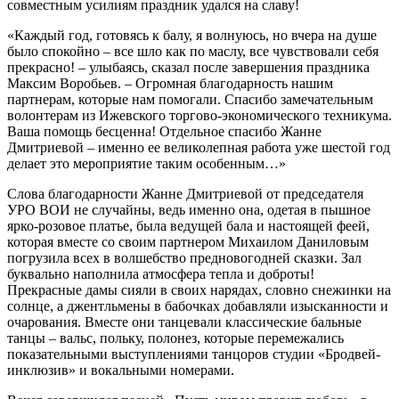
совместным усилиям праздник удался на славу!
«Каждый год, готовясь к балу, я волнуюсь, но вчера на душе
было спокойно – все шло как по маслу, все чувствовали себя
прекрасно! – улыбаясь, сказал после завершения праздника
Максим Воробьев. – Огромная благодарность нашим
партнерам, которые нам помогали. Спасибо замечательным
волонтерам из Ижевского торгово-экономического техникума.
Ваша помощь бесценна! Отдельное спасибо Жанне
Дмитриевой – именно ее великолепная работа уже шестой год
делает это мероприятие таким особенным…»
Слова благодарности Жанне Дмитриевой от председателя
УРО ВОИ не случайны, ведь именно она, одетая в пышное
ярко-розовое платье, была ведущей бала и настоящей феей,
которая вместе со своим партнером Михаилом Даниловым
погрузила всех в волшебство предновогодней сказки. Зал
буквально наполнила атмосфера тепла и доброты!
Прекрасные дамы сияли в своих нарядах, словно снежинки на
солнце, а джентльмены в бабочках добавляли изысканности и
очарования. Вместе они танцевали классические бальные
танцы – вальс, польку, полонез, которые перемежались
показательными выступлениями танцоров студии «Бродвей-
инклюзив» и вокальными номерами.