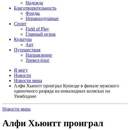
Надежда
Благотворительность
Фонды
Неравнодушные
Спорт
Field of Play
Главный игрок
Культура
Арт
Путешествия
Направление
Тревел-блог
Я могу
Новости
Новости мира
Алфи Хьюитт проиграл Куниэде в финале мужского
одиночного разряда на инвалидных колясках на
Уимблдоне
Новости мира
Алфи Хьюитт проиграл