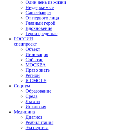
Один день из жизни
Неудержимые
Gamechanger
От первого лица
Главный герой
Вдохновение
Герои среди нас
РОССИЯ
спецпроект
Объект
Инновация
Событие
МОСКВА
Право знать
Регион
Я СМОГУ
Социум
Образование
Среда
Льготы
Инклюзия
Медицина
Диагноз
Реабилитация
Экспертиза