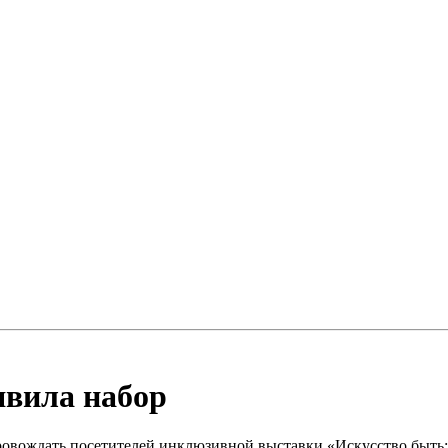
явила набор
ровождать посетителей инклюзивной выставки «Искусство быть: 