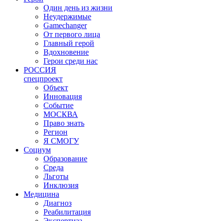
Один день из жизни
Неудержимые
Gamechanger
От первого лица
Главный герой
Вдохновение
Герои среди нас
РОССИЯ
спецпроект
Объект
Инновация
Событие
МОСКВА
Право знать
Регион
Я СМОГУ
Социум
Образование
Среда
Льготы
Инклюзия
Медицина
Диагноз
Реабилитация
Экспертиза