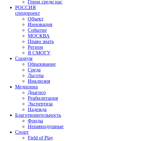
Герои среди нас
РОССИЯ
спецпроект
Объект
Инновация
Событие
МОСКВА
Право знать
Регион
Я СМОГУ
Социум
Образование
Среда
Льготы
Инклюзия
Медицина
Диагноз
Реабилитация
Экспертиза
Надежда
Благотворительность
Фонды
Неравнодушные
Спорт
Field of Play