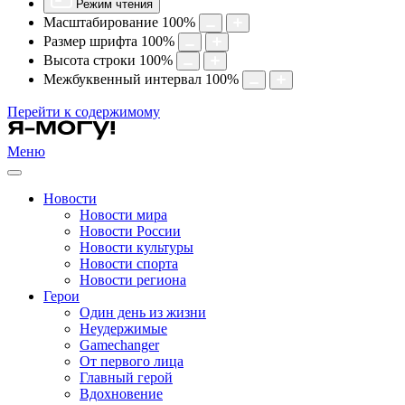
Режим чтения
Масштабирование
100
%
Размер шрифта
100
%
Высота строки
100
%
Межбуквенный интервал
100
%
Перейти к содержимому
Меню
Новости
Новости мира
Новости России
Новости культуры
Новости спорта
Новости региона
Герои
Один день из жизни
Неудержимые
Gamechanger
От первого лица
Главный герой
Вдохновение