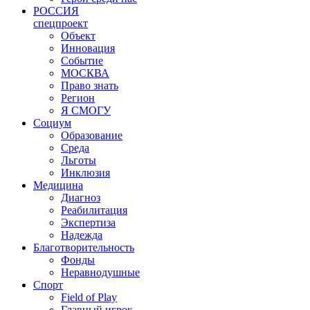
РОССИЯ
спецпроект
Объект
Инновация
Событие
МОСКВА
Право знать
Регион
Я СМОГУ
Социум
Образование
Среда
Льготы
Инклюзия
Медицина
Диагноз
Реабилитация
Экспертиза
Надежда
Благотворительность
Фонды
Неравнодушные
Спорт
Field of Play
Главный игрок