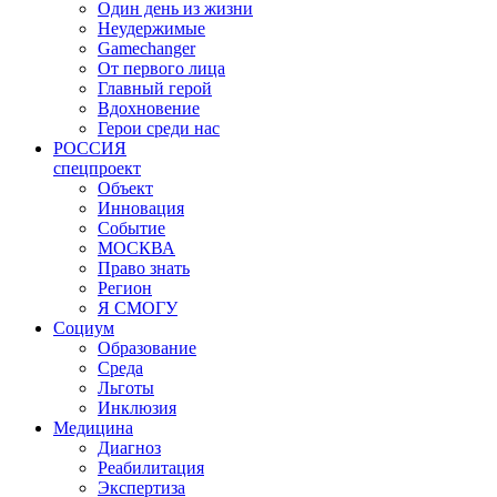
Один день из жизни
Неудержимые
Gamechanger
От первого лица
Главный герой
Вдохновение
Герои среди нас
РОССИЯ
спецпроект
Объект
Инновация
Событие
МОСКВА
Право знать
Регион
Я СМОГУ
Социум
Образование
Среда
Льготы
Инклюзия
Медицина
Диагноз
Реабилитация
Экспертиза