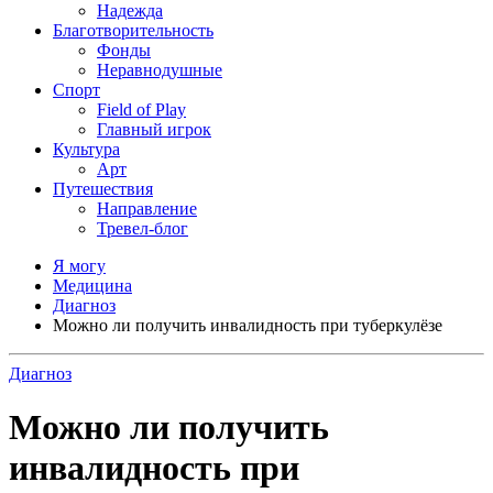
Надежда
Благотворительность
Фонды
Неравнодушные
Спорт
Field of Play
Главный игрок
Культура
Арт
Путешествия
Направление
Тревел-блог
Я могу
Медицина
Диагноз
Можно ли получить инвалидность при туберкулёзе
Диагноз
Можно ли получить
инвалидность при