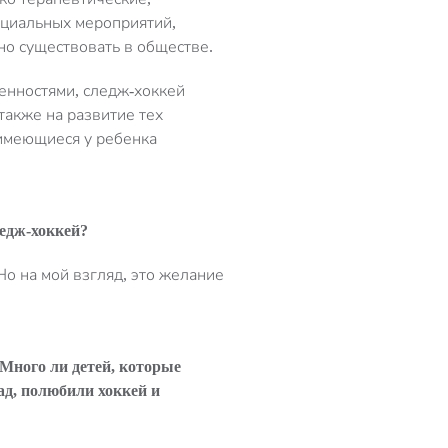
оциальных мероприятий,
но существовать в обществе.
енностями, следж-хоккей
также на развитие тех
 имеющиеся у ребенка
ледж
-хоккей?
Но на мой взгляд, это желание
Много ли д
ет
ей
, которые
ад
,
полюбили хоккей и