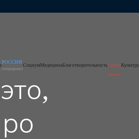
РОССИЯ
и
Социум
Медицина
Благотворительность
Спорт
Культур
спецпроект
это,
про