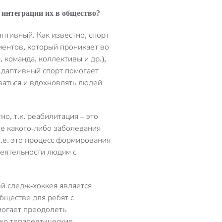
и интеграции их в общество?
аптивный. Как известно, спорт
ентов, который проникает во
 команда, коллективы и др.),
Адаптивный спорт помогает
иваться и вдохновлять людей
о, т.к. реабилитация – это
е какого-либо заболевания
т.е. это процесс формирования
еятельности людям с
ей следж-хоккея является
бществе для ребят с
омогает преодолеть
ько терапевтические,