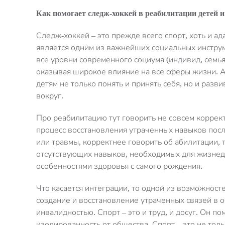
Как помогает
следж
-хоккей в реабилитации детей 
Следж-хоккей – это прежде всего спорт, хоть и ад
является одним из важнейших социальных инструм
все уровни современного социума (индивид, семья,
оказывая широкое влияние на все сферы жизни. 
детям не только понять и принять себя, но и разв
вокруг.
Про реабилитацию тут говорить не совсем корректн
процесс восстановления утраченных навыков посл
или травмы, корректнее говорить об абилитации, 
отсутствующих навыков, необходимых для жизнед
особенностями здоровья с самого рождения.
Что касается интеграции, то одной из возможност
создание и восстановление утраченных связей в о
инвалидностью. Спорт – это и труд, и досуг. Он п
изолированность от общества. Спорт – это не тол