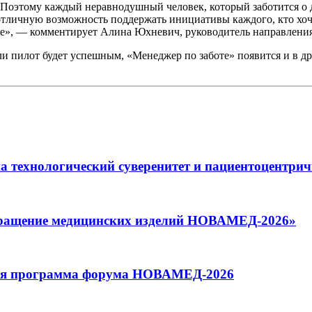
Поэтому каждый неравнодушный человек, который заботится о д
отличную возможность поддержать инициативы каждого, кто хоче
ее», — комментирует Алина Юхневич, руководитель направления
сли пилот будет успешным, «Менеджер по заботе» появится и в 
 технологический суверенитет и пациентоцентрич
бращение медицинских изделий НОВАМЕД-2026»
овая программа форума НОВАМЕД-2026