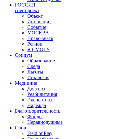
РОССИЯ
спецпроект
Объект
Инновация
Событие
МОСКВА
Право знать
Регион
Я СМОГУ
Социум
Образование
Среда
Льготы
Инклюзия
Медицина
Диагноз
Реабилитация
Экспертиза
Надежда
Благотворительность
Фонды
Неравнодушные
Спорт
Field of Play
Главный игрок