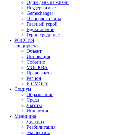
Один день из жизни
Неудержимые
Gamechanger
От первого лица
Главный герой
Вдохновение
Герои среди нас
РОССИЯ
спецпроект
Объект
Инновация
Событие
МОСКВА
Право знать
Регион
Я СМОГУ
Социум
Образование
Среда
Льготы
Инклюзия
Медицина
Диагноз
Реабилитация
Экспертиза