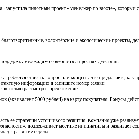
ка» запустила пилотный проект «Менеджер по заботе», который с
лаготворительные, волонтёрские и экологические проекты, дела
ь поддержку необходимо совершить 3 простых действия:
. Требуется описать вопрос или концепт: что предлагаете, как п
онтактную информацию и запишите номер заявки.
 как только рассмотрит предложение.
 (эквивалент 5000 рублей) на карту покупателя. Бонусы действ
асть её стратегии устойчивого развития. Компания уже реализу
зопасности», поддерживает местные инициативы и развивает с
лад в развитие города.