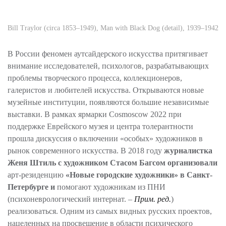
Bill Traylor (circa 1853–1949), Man with Black Dog (detail), 1939–1942
В России феномен аутсайдерского искусства притягивает
внимание исследователей, психологов, разрабатывающих
проблемы творческого процесса, коллекционеров,
галеристов и любителей искусства. Открываются новые
музейные институции, появляются большие независимые
выставки.
В рамках ярмарки
Cosmoscow
2022
при
поддержке Еврейского музея и центра толерантности
прошла дискуссия о включении «особых» художников в
рынок современного искусства. В 2018 году
журналистка
Женя Штиль с художником Стасом Багсом организовали
арт-резиденцию
«Новые городские художники» в Санкт-
Петербурге и
помогают художникам из ПНИ
(психоневрологический интернат. –
Прим. ред.
)
реализоваться. Одним из самых видных русских проектов,
нацеленных на просвещение в области психического