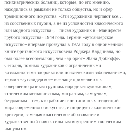
психиатрических больниц, которые, по его мнению,
находились за рамками не только общества, но и сфер
традиционного искусства. «Эти художники черпают все…
из собственных глубин, а не из условностей классического
или модного искусства», – писал художник в «Манифесте
грубого искусства» 1949 года. Термин «аутсайдерское
искусство» впервые прозвучал в 1972 году в одноименной
книге британского искусствоведа Роджера Кардинала, но
был более всеобъемлющ, чем «ар-брют» Жана Дюбюффе.
Сегодня, помимо художников с ограниченными
возможностями здоровья или психическими заболеваниями,
термин «аутсайдерское» все чаще применяется к
совершенно разным группам: народным художникам,
этническим меньшинствам, мигрантам, самоучкам,
бездомным – тем, кто работает вне типичных тенденций
мира современного искусства, игнорирует академические
критерии, замещая классическое образование и
художественный навык сильным внутренним творческим
импульсом.