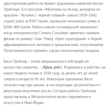
двусторонняя работа на бумаге художника-самоучки Билла
Трейлора. Его рисунок «Мужчина на белом, женщина на
красном / Человек с черной собакой» (около 1939–1942
годов) ушел за $507 тысяч, превысив начальную сумму в
$200–400 тысяч. Работа имела голливудский провенанс:
когда кинорежиссер Стивен Спилберг закончил снимать
фильм по роману Элис Уокер «Цвет пурпурный» о борьбе
афроамериканских женщин в прошлом веке, получившему
Пулитцеровскую премию, сделал писательнице подарок.
Билл Трейлор – титан американского self-taught art
(искусства самоучек. –
Прим. ред.
). Родившись в рабстве, он
начал творить только в 1939 году, за десять лет до своей
смерти в возрасте 95 лет. Некоторое признание Билл
получил еще при жизни, в последующие десятилетия его
репутация неуклонно росла. Сегодня работы Трейлора
представлены в Метрополитен-музее современного
искусства в Нью-Йорке.