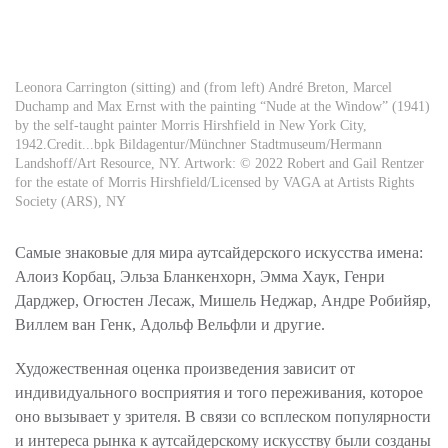
Leonora Carrington (sitting) and (from left) André Breton, Marcel
Duchamp and Max Ernst with the painting “Nude at the Window” (1941)
by the self-taught painter Morris Hirshfield in New York City,
1942.Credit...bpk Bildagentur/Münchner Stadtmuseum/Hermann
Landshoff/Art Resource, NY. Artwork: © 2022 Robert and Gail Rentzer
for the estate of Morris Hirshfield/Licensed by VAGA at Artists Rights
Society (ARS), NY
Самые знаковые для мира аутсайдерского искусства имена:
Алоиз Корбац, Эльза Бланкенхорн, Эмма Хаук, Генри
Дарджер, Огюстен Лесаж, Мишель Неджар, Андре Робийяр,
Виллем ван Генк, Адольф Вельфли и другие.
Художественная оценка произведения зависит от
индивидуального восприятия и того переживания, которое
оно вызывает у зрителя. В связи со всплеском популярности
и интереса рынка к аутсайдерскому искусству были созданы