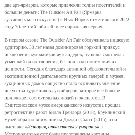
две арт-ярмарки, которые привлекли толпы посетителей и
большие деньги: The Outsider Art Fair (Ярмарка
аутсайдерского искусства) в Нью-Йорке, отметившая в 2022
году 30-летний юбилей, и ее парижская версия.
В первом сезоне The Outsider Art Fair обслуживала нишевую
аудиторию. 30 лет назад доминировал горький привкус
исключения художников-аутсайдеров, публика смотрела с
усмешкой на их творения, без попытки понимания их
ценности. Сегодня благодаря активной образовательной и
экспозиционной деятельности крупных галерей и музеев,
аукционных домов общество стало осознавать значение
искусства художников-аутсайдеров, которое все больше
привлекает состоятельных людей и экспертов. В
Смитсоновском музее американского искусства прошла
ретроспектива работ Билла Трейлора (2018), Бруклинский
музей обратил внимание на Джудит Скотт (2015), а на
выставке
«История, отказавшаяся умирать»
в
Метрополитен-музее были представлены картины