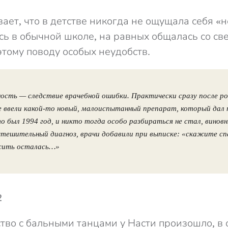
ает, что в детстве никогда не ощущала себя «не
ась в обычной школе, на равных общалась со св
этому поводу особых неудобств.
ость — следствие врачебной ошибки. Практически сразу после р
не ввели какой-то новый, малоиспытанный препарат, который дал
 был 1994 год, и никто тогда особо разбираться не стал, виновн
тешительный диагноз, врачи добавили при выписке: «скажите сп
жить осталась…»
тво с бальными танцами у Насти произошло, в 