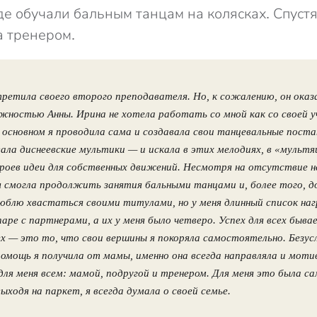
де обучали бальным танцам на колясках. Спустя
а тренером.
третила своего второго преподавателя. Но, к сожалению, он оказ
ностью Анны. Ирина не хотела работать со мной как со своей уч
 основном я проводила сама и создавала свои танцевальные поста
ла диснеевские мультики — и искала в этих мелодиях, в «мульт
роев идеи для собственных движений. Несмотря на отсутствие 
я смогла продолжить занятия бальными танцами и, более того, 
люблю хвастаться своими титулами, но у меня длинный список на
паре с партнерами, а их у меня было четверо. Успех для всех быва
ех — это то, что свои вершины я покоряла самостоятельно. Безус
омощь я получила от мамы, именно она всегда направляла и моти
ля меня всем: мамой, подругой и тренером. Для меня это была с
ыходя на паркет, я всегда думала о своей семье.