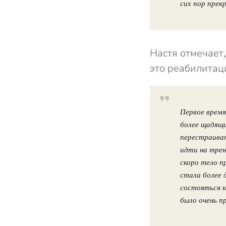
сих пор прек
Настя отмечает
это реабилитац
Первое время
более щадящ
перестраиват
идти на трен
скоро тело п
стала более 
состояться к
было очень п