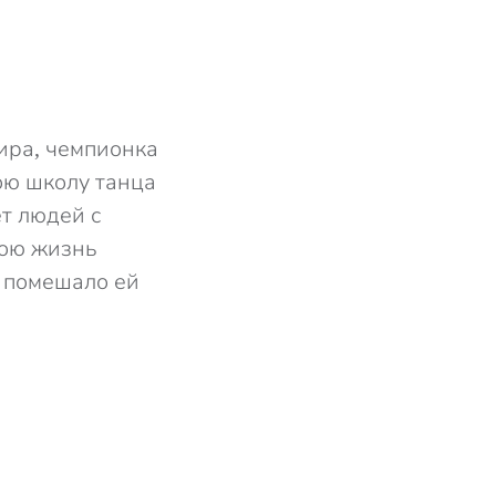
ира, чемпионка
ою школу танца
т людей с
вою жизнь
е помешало ей