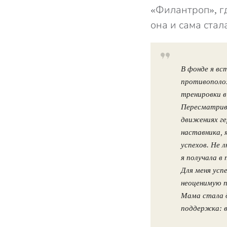
«Филантроп», г
она и сама стал
В фонде я вс
противополож
тренировки в
Пересматрива
движениях ге
наставника, 
успехов. Не 
я получала в 
Для меня усп
неоценимую п
Мама стала д
поддержка: в