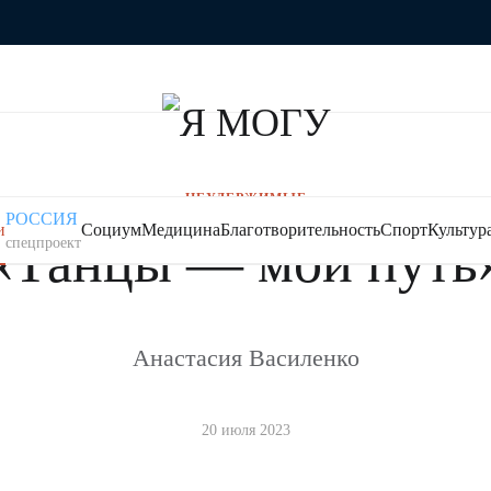
НЕУДЕРЖИМЫЕ
РОССИЯ
и
Социум
Медицина
Благотворительность
Спорт
Культур
«Танцы — мой путь
спецпроект
Анастасия Василенко
20 июля 2023