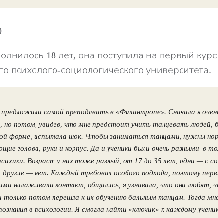
олнилось 18 лет, она поступила на первый кур
го психолого-социологического университета.
 предложили самой преподавать в «Филантропе». Сначала я очен
, но потом, увидев, что мне предстоит учить танцевать людей,
ой форме, испытала шок. Чтобы заниматься танцами, нужны но
щие голова, руки и корпус. Да и ученики были очень разными, в то
сихики. Возраст у них тоже разный, от 17 до 35 лет, одни — с с
 другие — нет. Каждый требовал особого подхода, поэтому перв
ними налаживали контакт, общались, я узнавала, что они любят, ч
и только потом перешла к их обучению бальным танцам. Тогда мне
познания в психологии. Я смогла найти «ключик» к каждому ученику