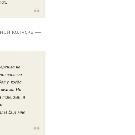
тах.
дной коляске —
перешла на
 полностью
боту, когда
нельзя. Но
я танцами, я
но
ель! Еще мне