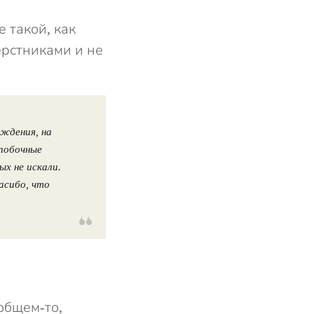
 такой, как
ерстниками и не
ождения, на
 побочные
ых не искали.
асибо, что
общем-то,