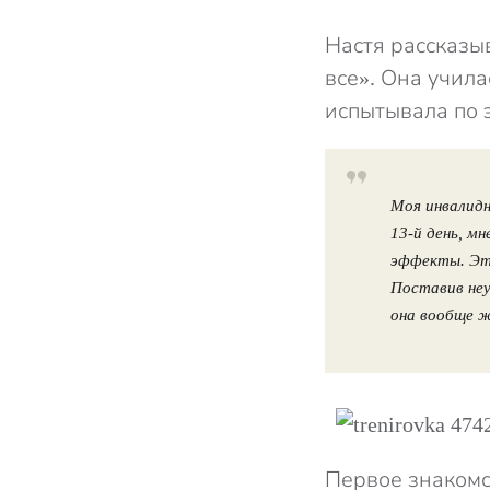
Настя рассказыв
все». Она учил
испытывала по 
Моя инвалидн
13-й день, м
эффекты. Это
Поставив неу
она вообще 
Первое знакомс