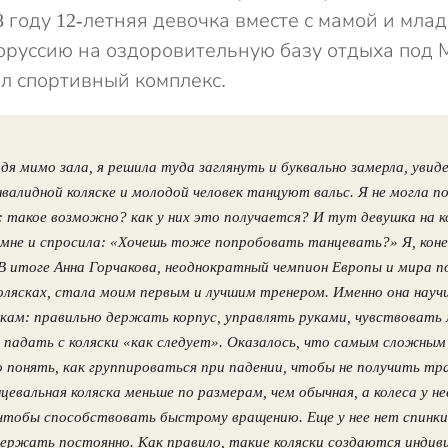
8 году 12-летняя девочка вместе с мамой и мл
оруссию на оздоровительную базу отдыха под 
 спортивный комплекс.
дя мимо зала, я решила туда заглянуть и буквально замерла, увид
нвалидной коляске и молодой человек танцуют вальс. Я не могла п
: такое возможно? как у них это получается? И тут девушка на к
 мне и спросила: «Хочешь тоже попробовать танцевать?» Я, коне
 В итоге Анна Горчакова, неоднократный чемпион Европы и мира п
олясках, стала моим первым и лучшим тренером. Именно она науч
кам: правильно держать корпус, управлять руками, чувствовать 
падать с коляски «как следует». Оказалось, что самым сложны
о понять, как группироваться при падении, чтобы не получить тра
цевальная коляска меньше по размерам, чем обычная, а колеса у не
 чтобы способствовать быстрому вращению. Еще у нее нет спинки
держать постоянно. Как правило, такие коляски создаются индив