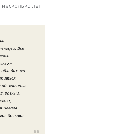
 несколько лет
ался
еницей. Все
новки.
яшных»
необходимого
добиться
град, которые
ет разный.
ловно,
вировала.
амая большая