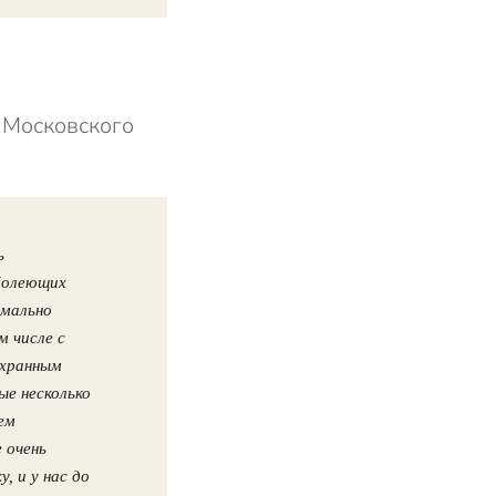
с Московского
ь
 болеющих
рмально
м числе с
охранным
ые несколько
ем
 очень
, и у нас до