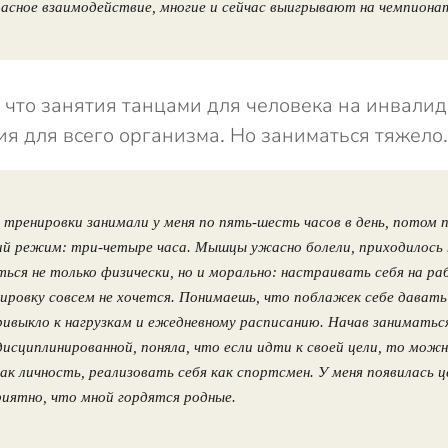
расное взаимодействие, многие и сейчас выигрывают на чемпиона
, что занятия танцами для человека на инвали
ия для всего организма. Но заниматься тяжело.
 тренировки занимали у меня по пять-шесть часов в день, потом 
ий режим: три-четыре часа. Мышцы ужасно болели, приходилось
ься не только физически, но и морально: настраивать себя на ра
ировку совсем не хочется. Понимаешь, что поблажек себе давать 
ривыкло к нагрузкам и ежедневному расписанию. Начав заниматьс
дисциплинированной, поняла, что если идти к своей цели, то мож
ак личность, реализовать себя как спортсмен. У меня появилась ц
риятно, что мной гордятся родные.