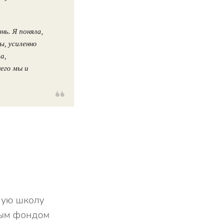
нь. Я поняла,
ы, усиленно
а,
него мы и
ную школу
ным фондом