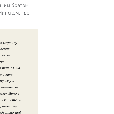
адшим братом
Минском, где
ев картину:
оверить
оляске
чно,
о танцам на
ила меня
музыку и
м моментом
вму. Дело в
е скошены на
, поэтому
идуально под